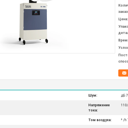
Коли
заказ
Цена:
Упак
дета
Врем
Усло
Пост
спос
Шум:
дБ 
Напряжение
110/
тока:
Том воздуха:
³ /h