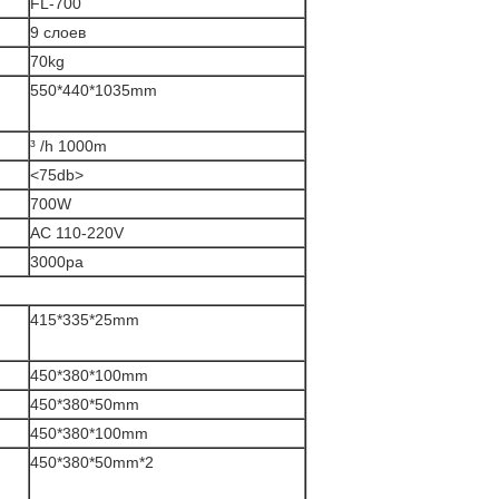
FL-700
9 слоев
70kg
550*440*1035mm
³ /h 1000m
<75db>
700W
AC 110-220V
3000pa
415*335*25mm
450*380*100mm
450*380*50mm
450*380*100mm
450*380*50mm*2