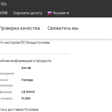
0755-
6998
Спросите цитату
Russian
Проверка качества
Свяжитесь мы
/H с мотором DC безщеточным
обная информация о продукте:
Китай
хождения:
енное
Fumego
нование:
фикация:
CE ROHS
 модели:
FL500
та и доставка Условия: