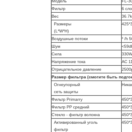
Модель
FL-3
Фильтр
6 сл
Вес
36.7
Размеры
425*
(L*W*H)
Воздушные потоки
³ /h 
Шум
<59d
Сила
330
Напряжение тока
AC 1
Отрицательное давление
2500
Размер фильтра (смогите быть подго
Огнеупорный
Ника
сеть защиты
Фильтр Primarry
450*
Фильтр PP средний
450*
Стекло - фильтр волокна
450*
Активированный уголь
450*
фильтр