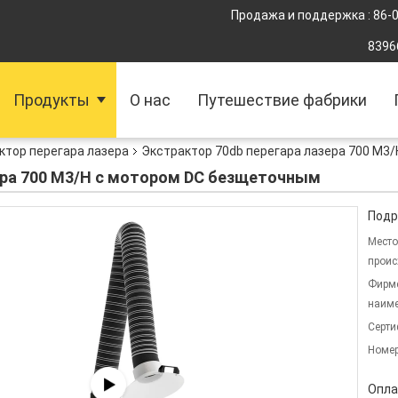
Продажа и поддержка :
86-
8396
Продукты
О нас
Путешествие фабрики
ктор перегара лазера
Экстрактор 70db перегара лазера 700 M3
ера 700 M3/H с мотором DC безщеточным
Подр
Место
проис
Фирм
наиме
Серти
Номер
Опла