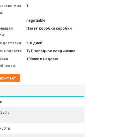
чество мин
1
а:
negotiable
овывая
Пакет коробки коробки
ли:
я доставки:
5-8 дней
вия оплаты:
T/T, западное соединение
авка
100пкс в неделю
обности:
контакт
70
220 v
 700 m