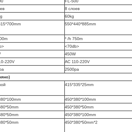
00
FL-500
оев
8 слоев
kg
60kg
315*700mm
550*440*885mm
500m
³ /h 750m
b>
<70db>
W
450W
10-220V
AC 110-220V
pa
2500pa
няно)
кой
415*335*25mm
380*100mm
450*380*100mm
380*50mm
450*380*50mm
380*50mm
450*380*100mm
380*50mm
450*380*50mm*2