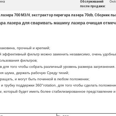
ина
Обслуживаний
Онл
после продажи:
 лазера 700 M3/H
экстрактор перегара лазера 70db
Сборник пы
,
,
ара лазера для сваривать машину лазера очищая отмеч
аковина, прочный и крепкий;
ий эффективный фильтр можно заменить независимо, очень удобный
пользования фильтров;
 для того чтобы собрать различный уровень размера загрязнения.
ия шума, держать рабочую Среду тихий;
 вращать, и могут быть починкой в любом положении;
 трубку поддержки 360°rotation, для того чтобы сделать положен
, который будет иметь более стабилизированное представление и