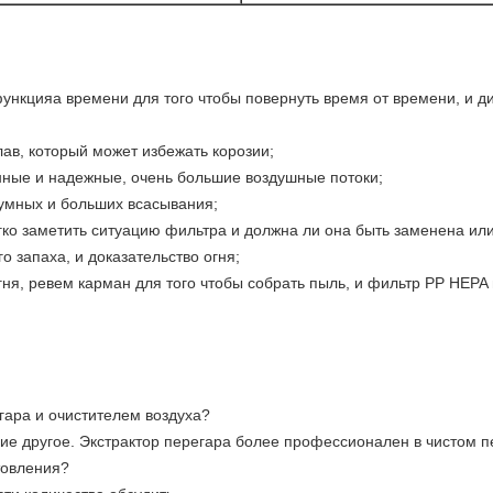
функцияа времени для того чтобы повернуть время от времени, и 
ав, который может избежать корозии;
нные и надежные, очень большие воздушные потоки;
шумных и больших всасывания;
егко заметить ситуацию фильтра и должна ли она быть заменена или
о запаха, и доказательство огня;
ня, ревем карман для того чтобы собрать пыль, и фильтр PP HEPA 
гара и очистителем воздуха?
ние другое. Экстрактор перегара более профессионален в чистом п
товления?