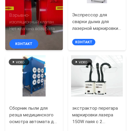
КАЧЕСТВА
Экспрессор для
Взрывно-
СВЯЖИТЕСЬ
сварки дыма для
изоляционный клапан
лазерной маркировки
Нет клапана возврата
МЫ
CO2 с дистанционным
управлением и
КОНТАКТ
КОНТАКТ
экраном
СПРОСИТЕ
ЦИТАТУ
КАРТА
САЙТА
PRIVACY
Сборник пыли для
экстрактор перегара
резца медицинского
маркировки лазера
POLICY
осмотра автомата для
150W паяя с 2
резки лазера с 9
всасывающими