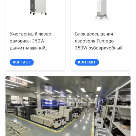
Умственный лазер
Блок всасывания
раковины 350W
аэрозоля Fumego
дымит машиной
350W зубоврачебный
сборника пыли
для больницы
экстрактора 480M3/H
КОНТАКТ
КОНТАКТ