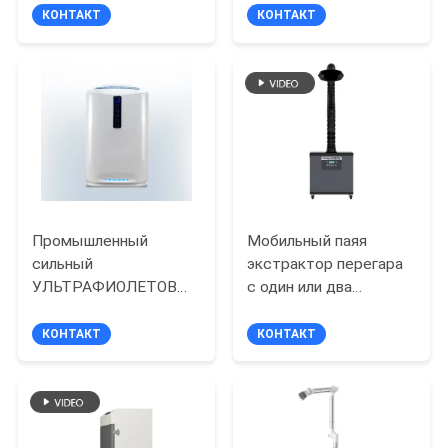
фильтрами патрона
трубами
КОНТАКТ
КОНТАКТ
Промышленный
Мобильный паяя
сильный
экстрактор перегара
УЛЬТРАФИОЛЕТОВЫЙ
с один или два
очиститель воздуха
бамбуковой трубкой
45W для больницы
для автомата для
КОНТАКТ
КОНТАКТ
резки лазера СО2