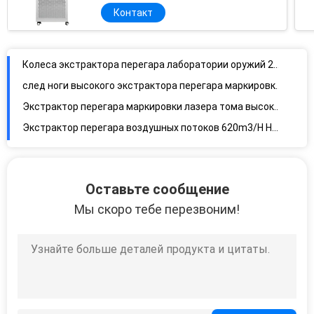
УЛЬТРАФИОЛЕТОВЫЙ для школы
Контакт
Колеса экстрактора перегара лаборатории оружий 200W двустороннего всасывания всеобщие
след ноги высокого экстрактора перегара маркировки лазера подачи 21m/S небольшой
Экстрактор перегара маркировки лазера тома высокого экстрактора перегара подачи 450m3/h HEPA небольшой
Экстрактор перегара воздушных потоков 620m3/H HEPA Fumego 9 слоев
Высокий экстрактор перегара лазера отрицательного давления 480m3/H для полируя вырезывания
Передвижной сборник пыли салона 1800pa со всеобщими колесами
Оставьте сообщение
Срок службы твердого умственного экстрактора перегара парикмахерской рамки 1800pa длинный
Мы скоро тебе перезвоним!
След ноги регулируемого блока извлечения перегара руки 17m/s мобильного небольшой
Передвижной отменять шума экстрактора перегара лаборатории 1800pa
турбинка сплава экстрактора перегара 12kg 150W небольшая портативная
стабилизированный быстрый фильтр экстрактора перегара заварки очищения 235m3/H
unshaped экстрактор перегара лаборатории 2200pa для сварочного аппарата