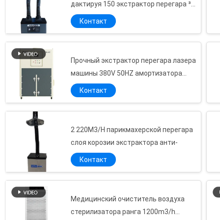
дактируя 150 экстрактор перегара ³
/H*2 m с фильтром Hepa
Контакт
Прочный экстрактор перегара лазера
машины 380V 50HZ амортизатора
дыма
Контакт
2 220M3/H парикмахерской перегара
слоя корозии экстрактора анти-
Контакт
Медицинский очиститель воздуха
стерилизатора ранга 1200m3/h