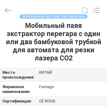
Technology
Co.,
Ltd.
All
Rights
Мобильный экстрактор перегара
Reserved.
Developed
by
Мобильный паяя
ДОМ
ECER
экстрактор перегара с один
ПРОДУКТЫ
или два бамбуковой трубкой
для автомата для резки
О
лазера СО2
НАС
Место
КИТАЙ
происхождения:
ПУТЕШЕСТВИЕ
ФАБРИКИ
Фирменное
Fumego
наименование:
ПРОВЕРКА
Сертификация:
CE ROHS