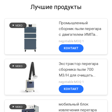
Лучшие продукты
Промышленный
сборник пыли перегара
с двигателем ИМПа
ульс Само-чистки назад
negotiable MOQ:1
дуя система и активный
КОНТАКТ
фильтр углерода
Экстрактор перегара
сборника пыли 700
M3/H для очищать
вырезывания заварки
negotiable MOQ:1
лазера отмечать
КОНТАКТ
гравирующ
оборудование
мобильный блок
извлечения перегара