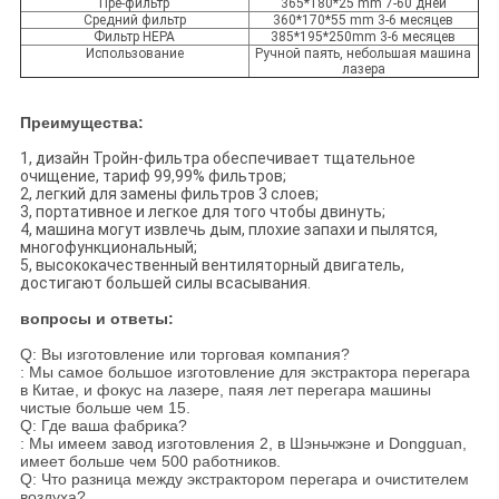
Пре-фильтр
365*180*25 mm 7-60 дней
Средний фильтр
360*170*55 mm 3-6 месяцев
Фильтр HEPA
385*195*250mm 3-6 месяцев
Использование
Ручной паять, небольшая машина
лазера
Преимущества:
1, дизайн Тройн-фильтра обеспечивает тщательное
очищение, тариф 99,99% фильтров;
2, легкий для замены фильтров 3 слоев;
3, портативное и легкое для того чтобы двинуть;
4, машина могут извлечь дым, плохие запахи и пылятся,
многофункциональный;
5, высококачественный вентиляторный двигатель,
достигают большей силы всасывания.
вопросы и ответы:
Q: Вы изготовление или торговая компания?
: Мы самое большое изготовление для экстрактора перегара
в Китае, и фокус на лазере, паяя лет перегара машины
чистые больше чем 15.
Q: Где ваша фабрика?
: Мы имеем завод изготовления 2, в Шэньчжэне и Dongguan,
имеет больше чем 500 работников.
Q: Что разница между экстрактором перегара и очистителем
воздуха?