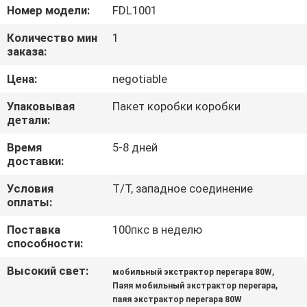
КАЧЕСТВА
Номер модели:
FDL1001
Количество мин
1
СВЯЖИТЕСЬ
заказа:
МЫ
Цена:
negotiable
Упаковывая
Пакет коробки коробки
СПРОСИТЕ
детали:
ЦИТАТУ
Время
5-8 дней
доставки:
КАРТА
Условия
T/T, западное соединение
оплаты:
САЙТА
Поставка
100пкс в неделю
способности:
PRIVACY
Высокий свет:
,
мобильный экстрактор перегара 80W
POLICY
,
Паяя мобильный экстрактор перегара
паяя экстрактор перегара 80W