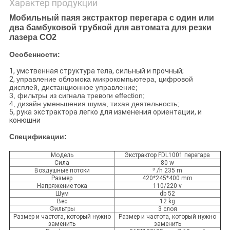
Характер продукции
Мобильный паяя экстрактор перегара с один или
два бамбуковой трубкой для автомата для резки
лазера СО2
Особенности:
1, умственная структура тела, сильный и прочный;
2,
управление обломока микрокомпьютера, цифровой
дисплей, дистанционное управление;
3, фильтры из сигнала тревоги effection;
4, дизайн уменьшения шума, тихая деятельность;
5, рука экстрактора легко для изменения ориентации, и
конюшни
Спецификации:
Модель
Экстрактор FDL1001 перегара
Сила
80 w
Воздушные потоки
³ /h 235 m
Размер
420*245*400 mm
Напряжение тока
110/220 v
Шум
db 52
Вес
12 kg
Фильтры
3 слоя
Размер и частота, который нужно
Размер и частота, который нужно
заменить
заменить