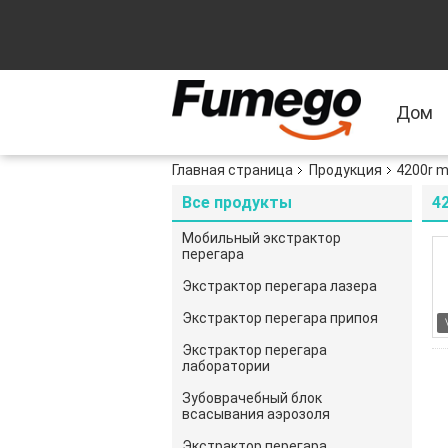
Дом
Главная страница
Продукция
4200r m
Все продукты
42
Мобильный экстрактор
перегара
Экстрактор перегара лазера
Экстрактор перегара припоя
Экстрактор перегара
лаборатории
Зубоврачебный блок
всасывания аэрозоля
Экстрактор перегара