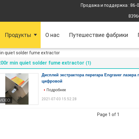
Продажа и поддержка :
86-
8396
Продукты
О нас
Путешествие фабрики
in quiet solder fume extractor
00r min quiet solder fume extractor
(1)
Дисплей экстрактора перегара Engraver лазера 
цифровой
Подробнее
2021-07-03 15:52:28
Page 1 of 1