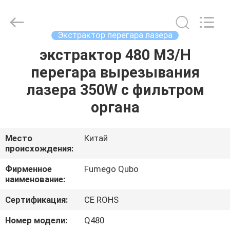
Technology
Co.,
Ltd.
All
Rights
Экстрактор перегара лазера
Reserved.
Developed
by
экстрактор 480 M3/H
ДОМ
ECER
перегара вырезывания
ПРОДУКТЫ
лазера 350W с фильтром
органа
О
НАС
Место
Китай
происхождения:
ПУТЕШЕСТВИЕ
Фирменное
Fumego Qubo
наименование:
ФАБРИКИ
Сертификация:
CE ROHS
ПРОВЕРКА
Номер модели:
Q480