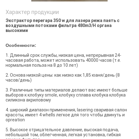
Характер продукции
Экстрактор перегара 350 w для лазера режа паять с
воздушными потоками фильтра 480m3/H органа
высокими
Особенности:
1. Длинный срок службы, низкая цена, непрерывная 24-
часовая работа, может использовать 40000 часов (т.е.
нормальная польза на 8 до 10 лет)
2. Основа низкой цены: как низко как 1,85 юаня/день (8
часов/день)
3. Различные типы материалов делают вас имеют больше
выборов к клобуку smole, клобуку сплава клобука клобука
силикона акриловому
4. широкий диапазон применения, lasering сваривая салон
красоты, имеет 4 whells легкое для того чтобы двинуть и
opreation
5. Высокое отрицательное давление, высокая подача,
небольшой том, облегченная, легкая установка, гибкая