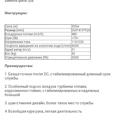
замена фильтра.
Инструкции:
Сила (w)
350w
Размер (mm)
550*415*920
Воздушные потоки (m3/h)
480
Шум (db)
<70>
Напряжение тока
110/220
Скорость вращения на холостом ходе (r/min)
4200
Spped ветер (m/s)
21
Вес (kg)
42
Отрицательное давление (PA)
2500
Преимущества:
1. Безщеточное moter DC, стабилизированный длинный срок
службы
2. Особенный подсос воздуха турбинки сплава,
коррозионностойких, стабилизированных и надежных
большой
3. шум отменяя дизайн, более тихое место службы
4. Всеобщая куря рука, легкая деятельность