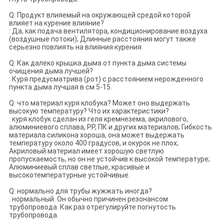
Q: Продукт влияемый на окружающей средой которой
влияет на курение влияние?
: Да, как подача вентилятора, кондиционирование воздуха
(воздушные потоки); Длинные расстояния могут также
серьезно повлиять на влияния курения
Q: Как далеко крышка дыма от пункта дыма системы
очищения дыма лучшей?
: Куря предусматрива (рот) с расстоянием нерожденного
пункта дыма лучшая в см 5-15.
Q: что материал куря клобука? Может оно выдержать
высокую температуру? Что их характеристики?
: куря клобук сделан из геля кремнезема, акрилового,
алюминиевого сплава, PP, ПК и других материалов; Гибкость
материала силикона хороша, она может выдержать
температуру около 400 градусов, и окурок не плох;
Акриловый материал имеет хорошую светлую
пропускаемость, но он не устойчив к высокой температуре;
Алюминиевый сплав светлые, красивые и
высокотемпературные устойчивые.
Q: нормально для трубы жужжать иногда?
: нормальный. Он обычно причинен резонансом
трубопровода. Как раз отрегулируйте погнутость
трубопровода.