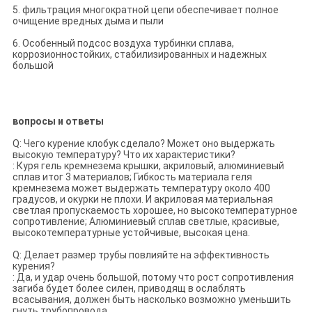
5. фильтрация многократной цепи обеспечивает полное
очищение вредных дыма и пыли
6. Особенный подсос воздуха турбинки сплава,
коррозионностойких, стабилизированных и надежных
большой
вопросы и ответы
Q: Чего курение клобук сделало? Может оно выдержать
высокую температуру? Что их характеристики?
: Куря гель кремнезема крышки, акриловый, алюминиевый
сплав итог 3 материалов; Гибкость материала геля
кремнезема может выдержать температуру около 400
градусов, и окурки не плохи. И акриловая материальная
светлая пропускаемость хорошее, но высокотемпературное
сопротивление; Алюминиевый сплав светлые, красивые,
высокотемпературные устойчивые, высокая цена.
Q: Делает размер трубы повлияйте на эффективность
курения?
: Да, и удар очень большой, потому что рост сопротивления
загиба будет более силен, приводящ в ослаблять
всасывания, должен быть насколько возможно уменьшить
гнуть трубопровода.