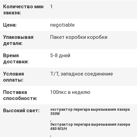
КАЧЕСТВА
Количество мин
1
заказа:
СВЯЖИТЕСЬ
Цена:
negotiable
МЫ
Упаковывая
Пакет коробки коробки
детали:
СПРОСИТЕ
Время
5-8 дней
доставки:
ЦИТАТУ
Условия
T/T, западное соединение
оплаты:
КАРТА
Поставка
100пкс в неделю
САЙТА
способности:
Высокий свет:
экстрактор перегара вырезывания лазера
PRIVACY
350W
,
POLICY
Экстрактор перегара вырезывания лазера
480 M3/H
,