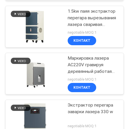
1.5kw паяя экстрактор
перегара вырезывания
лазера сваривая
очищая
negotiable MOQ:1
КОНТАКТ
Маркировка лазера
AC220V гравируя
деревянный работая
экстрактор перегара
negotiable MOQ:1
пыли
КОНТАКТ
Экстрактор перегара
заварки лазера 330 w
negotiable MOQ:1