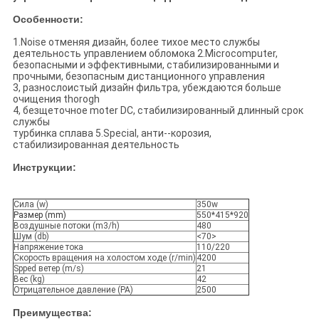
Особенности:
1.Noise отменяя дизайн, более тихое место службы
деятельность управлением обломока 2.Microcomputer,
безопасными и эффективными, стабилизированными и
прочными, безопасным дистанционного управления
3, разнослоистый дизайн фильтра, убеждаются больше
очищения thorogh
4, безщеточное moter DC, стабилизированный длинный срок
службы
турбинка сплава 5.Special, анти--корозия,
стабилизированная деятельность
Инструкции:
Сила (w)
350w
Размер (mm)
550*415*920
Воздушные потоки (m3/h)
480
Шум (db)
<70>
Напряжение тока
110/220
Скорость вращения на холостом ходе (r/min)
4200
Spped ветер (m/s)
21
Вес (kg)
42
Отрицательное давление (PA)
2500
Преимущества: