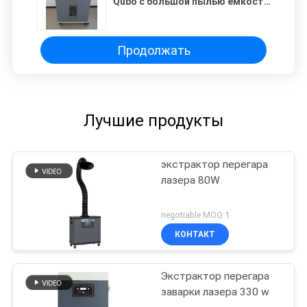
Qubo с большой пылью емкости
собирая сумку и наблюдая
окном
Продолжать
Лучшие продукты
экстрактор перегара
лазера 80W
negotiable MOQ:1
КОНТАКТ
Экстрактор перегара
заварки лазера 330 w