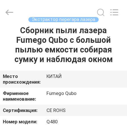
Technology
Co.,
Ltd.
All
Rights
Экстрактор перегара лазера
Reserved.
Developed
by
Сборник пыли лазера
ДОМ
ECER
Fumego Qubo с большой
ПРОДУКТЫ
пылью емкости собирая
сумку и наблюдая окном
О
НАС
Место
КИТАЙ
происхождения:
ПУТЕШЕСТВИЕ
Фирменное
Fumego Qubo
наименование:
ФАБРИКИ
Сертификация:
CE ROHS
ПРОВЕРКА
Номер модели:
Q480