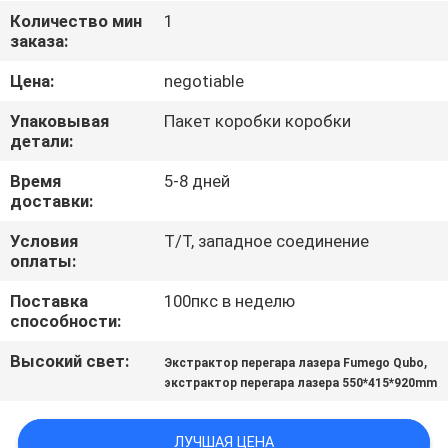
КАЧЕСТВА
Количество мин
1
заказа:
СВЯЖИТЕСЬ
Цена:
negotiable
МЫ
Упаковывая
Пакет коробки коробки
детали:
СПРОСИТЕ
Время
5-8 дней
доставки:
ЦИТАТУ
Условия
T/T, западное соединение
оплаты:
КАРТА
Поставка
100пкс в неделю
САЙТА
способности:
Высокий свет:
,
Экстрактор перегара лазера Fumego Qubo
PRIVACY
экстрактор перегара лазера 550*415*920mm
POLICY
ЛУЧШАЯ ЦЕНА