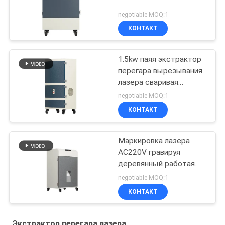
negotiable MOQ:1
КОНТАКТ
1.5kw паяя экстрактор
перегара вырезывания
лазера сваривая
очищая
negotiable MOQ:1
КОНТАКТ
Маркировка лазера
AC220V гравируя
деревянный работая
экстрактор перегара
negotiable MOQ:1
пыли
КОНТАКТ
Экстрактор перегара лазера