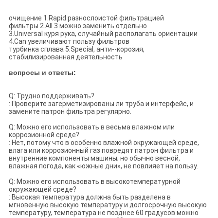
очищение 1.Rapid разнослоистой фильтрацией
фильтры 2.All 3 можно заменить отдельно
3.Universal куря рука, случайный располагать ориентации
4.Can увеличивают пользу фильтров
турбинка сплава 5.Special, анти--корозия,
стабилизированная деятельность
вопросы и ответы:
Q: Трудно поддерживать?
: Проверите загерметизированы ли труба и интерфейс, и
замените патрон фильтра регулярно.
Q: Можно его использовать в весьма влажном или
коррозионной среде?
: Нет, потому что в особенно влажной окружающей среде,
влага или коррозионный газ повредят патрон фильтра и
внутренние компоненты машины; но обычно весной,
влажная погода, как «южные дни», не повлияет на пользу.
Q: Можно его использовать в высокотемпературной
окружающей среде?
: Высокая температура должна быть разделена в
мгновенную высокую температуру и долгосрочную высокую
температуру, температура не позднее 60 градусов можно