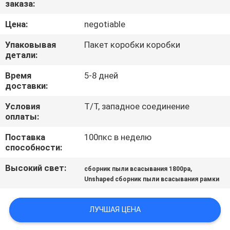
заказа:
КАЧЕСТВА
Цена:
negotiable
СВЯЖИТЕСЬ
Упаковывая
Пакет коробки коробки
МЫ
детали:
Время
5-8 дней
доставки:
СПРОСИТЕ
ЦИТАТУ
Условия
T/T, западное соединение
оплаты:
Поставка
100пкс в неделю
КАРТА
способности:
САЙТА
Высокий свет:
,
сборник пыли всасывания 1800pa
Unshaped сборник пыли всасывания рамки
PRIVACY
POLICY
ЛУЧШАЯ ЦЕНА