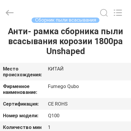
Flex
Technology
Co.,
Ltd.
All
Сборник пыли всасывания
Rights
Reserved.
Developed
Анти- рамка сборника пыли
ДОМ
by
ECER
всасывания корозии 1800pa
ПРОДУКТЫ
Unshaped
О
Место
КИТАЙ
происхождения:
НАС
Фирменное
Fumego Qubo
наименование:
ПУТЕШЕСТВИЕ
Сертификация:
CE ROHS
ФАБРИКИ
Номер модели:
Q100
ПРОВЕРКА
Количество мин
1