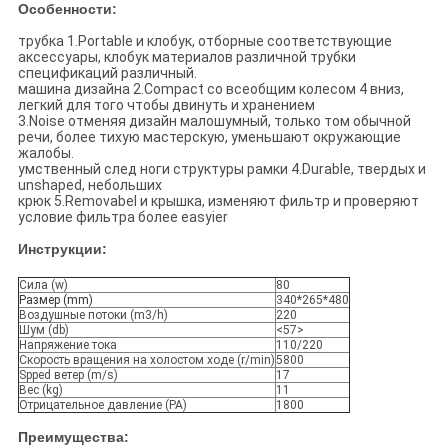
Особенности:
трубка 1.Portable и клобук, отборные соответствующие
аксессуары, клобук материалов различной трубки
спецификаций различный.
машина дизайна 2.Compact со всеобщим колесом 4 вниз,
легкий для того чтобы двинуть и хранением
3.Noise отменяя дизайн малошумный, только том обычной
речи, более тихую мастерскую, уменьшают окружающие
жалобы.
умственный след ноги структуры рамки 4.Durable, твердых и
unshaped, небольших
крюк 5.Removabel и крышка, изменяют фильтр и проверяют
условие фильтра более easyier
Инструкции:
Сила (w)
80
Размер (mm)
340*265*480
Воздушные потоки (m3/h)
220
Шум (db)
<57>
Напряжение тока
110/220
Скорость вращения на холостом ходе (r/min)
5800
Spped ветер (m/s)
17
Вес (kg)
11
Отрицательное давление (PA)
1800
Преимущества: