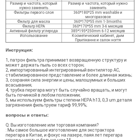
Размер и частота, который
Размер и частота, который нужно
нужно заменить
заменить
Фильтры первого слоя
360*180*25 mm washable и
многоразовое
Фильтр для масла
360*170*55 mm 1-3months
Фильтр HEPA
360*170*55 mm 3-6 месяцев
Активный фильтр углерода
385*195*250mm 6-12 месяцев
Использование
Косметический кабинет, дым
Прыпіканне и салон ногтя
Инструкция:
1, патрон фильтра принимает возвращенную структуру и
может держать пыль со всех сторон;
2, импортированный интегрированный вентилятор AC,
стабилизированное представление и более длинная жизнь;
3, сохраняя сила энергии и цены, малошумных и больших
всасывания;
4, трубка перегара могут быть случайно вращать, и могут
быть починкой в любом положении;
5, мы используем фильтры степени HEPA h13, 0,3 um деталя
загрязнения фильтруем тариф 99,99%;
вопросы и ответы:
Q: Вы изготовление или торговая компания?
: Мы самое большое изготовление для экстрактора
перегара в Китае, и фокус на лазере, паяя лет перегара