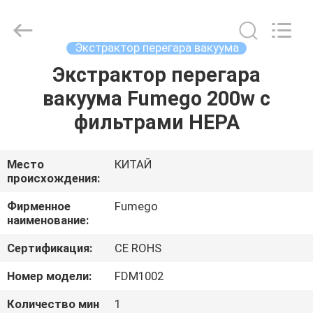
Technology
Co.,
Ltd.
All
Rights
Экстрактор перегара вакуума
Reserved.
Developed
by
Экстрактор перегара
ДОМ
ECER
вакуума Fumego 200w с
ПРОДУКТЫ
фильтрами HEPA
О
Место
КИТАЙ
происхождения:
НАС
Фирменное
Fumego
наименование:
ПУТЕШЕСТВИЕ
Сертификация:
CE ROHS
ФАБРИКИ
Номер модели:
FDM1002
ПРОВЕРКА
Количество мин
1