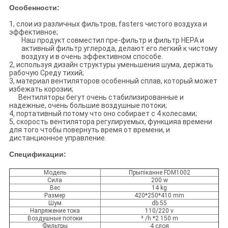
Особенности:
1, слои из различных фильтров, fasters чистого воздуха и
эффективное;
Наш продукт совместил пре-фильтр и фильтр HEPA и
активный фильтр углерода, делают его легкий к чистому
воздуху и в очень эффективном способе.
2, используя дизайн структуры уменьшения шума, держать
рабочую Среду тихий;
3, материал вентиляторов особенный сплав, который может
избежать корозии;
Вентиляторы бегут очень стабилизированные и
надежные, очень большие воздушные потоки;
4, портативный потому что оно собирает с 4 колесами;
5, скорость вентилятора регулируемых, функцияа времени
для того чтобы повернуть время от времени, и
дистанционное управление.
Спецификации:
Модель
Прыпіканне FDM1002
Сила
200 w
Вес
14 kg
Размер
420*250*410 mm
Шум
db 55
Напряжение тока
110/220 v
Воздушные потоки
³ /h *2 150 m
Фильтры
4 слоя