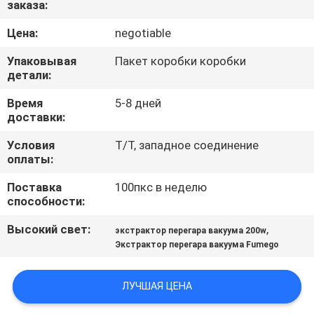
заказа:
КАЧЕСТВА
Цена:
negotiable
СВЯЖИТЕСЬ
Упаковывая
Пакет коробки коробки
МЫ
детали:
Время
5-8 дней
доставки:
СПРОСИТЕ
ЦИТАТУ
Условия
T/T, западное соединение
оплаты:
Поставка
100пкс в неделю
КАРТА
способности:
САЙТА
Высокий свет:
,
экстрактор перегара вакуума 200w
Экстрактор перегара вакуума Fumego
PRIVACY
POLICY
ЛУЧШАЯ ЦЕНА