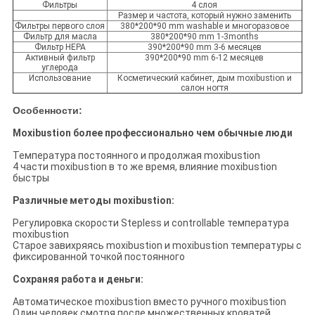
Фильтры
4 слоя
Размер и частота, который нужно заменить
Фильтры первого слоя
380*200*90 mm washable и многоразовое
Фильтр для масла
380*200*90
mm 1-3months
Фильтр HEPA
390*200*90 mm 3-6 месяцев
Активный фильтр
390*200*90
mm 6-12 месяцев
углерода
Использование
Косметический кабинет, дым moxibustion и
салон ногтя
Особенности:
Moxibustion более профессионально чем обычные люди
Температура постоянного и продолжая moxibustion
4 части moxibustion в то же время, влияние moxibustion
быстры
Различные методы moxibustion:
Регулировка скорости Stepless и controllable температура
moxibustion
Старое завихряясь moxibustion и moxibustion температуры с
фиксированной точкой постоянного
Сохраняя работа и деньги:
Автоматическое moxibustion вместо ручного moxibustion
Один человек смотря после множественных кроватей