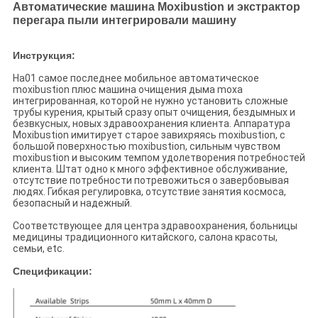
Автоматические машина Moxibustion и экстрактор
перегара пыли интегрировали машину
Инструкция:
Ha01 самое последнее мобильное автоматическое
moxibustion плюс машина очищения дыма moxa
интегрированная, которой не нужно установить сложные
трубы курения, крытый сразу опыт очищения, бездымных и
безвкусных, новых здравоохранения клиента. Аппаратура
Moxibustion имитирует старое завихряясь moxibustion, с
большой поверхностью moxibustion, сильным чувством
moxibustion и высоким темпом удолетворения потребностей
клиента. Штат одно к много эффективное обслуживание,
отсутствие потребности потревожиться о завербовывая
людях. Гибкая регулировка, отсутствие занятия космоса,
безопасный и надежный.
Соответствующее для центра здравоохранения, больницы
медицины традиционного китайского, салона красоты,
семьи, etc.
Спецификации: