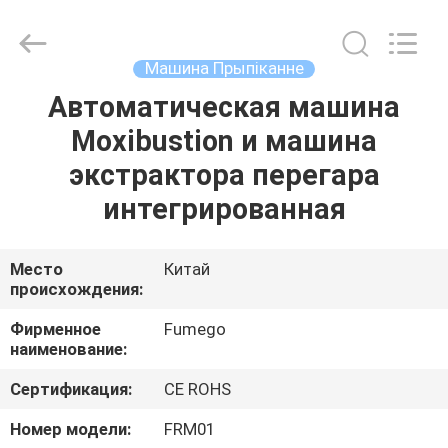
Technology
Co.,
Ltd.
All
Rights
Машина Прыпіканне
Reserved.
Developed
by
Автоматическая машина
ДОМ
ECER
Moxibustion и машина
ПРОДУКТЫ
экстрактора перегара
интегрированная
О
НАС
Место
Китай
происхождения:
ПУТЕШЕСТВИЕ
Фирменное
Fumego
наименование:
ФАБРИКИ
Сертификация:
CE ROHS
ПРОВЕРКА
Номер модели:
FRM01