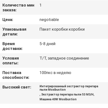
КАЧЕСТВА
Количество мин
1
заказа:
СВЯЖИТЕСЬ
Цена:
negotiable
МЫ
Упаковывая
Пакет коробки коробки
детали:
СПРОСИТЕ
Время
5-8 дней
доставки:
ЦИТАТУ
Условия
T/T, западное соединение
оплаты:
КАРТА
Поставка
100пкс в неделю
САЙТА
способности:
Высокий свет:
Интегрированный экстрактор перегара
PRIVACY
пыли Moxibustion
,
,
Экстрактор перегара пыли 53 M3/H
POLICY
Машина 40W Moxibustion