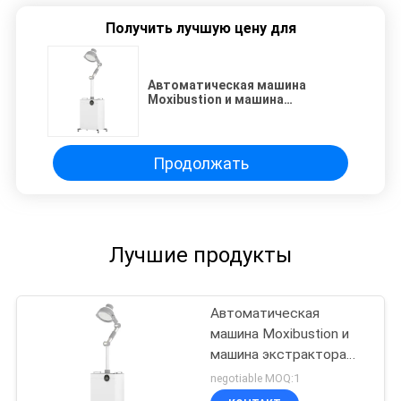
Получить лучшую цену для
Автоматическая машина
Moxibustion и машина
экстрактора перегара
интегрированная
Продолжать
Лучшие продукты
Автоматическая
машина Moxibustion и
машина экстрактора
перегара
negotiable MOQ:1
интегрированная