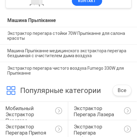
КОНТАКТ
Машина Прыпіканне
Экстрактор перегара стойки 70W Прыпіканне для салона
красоты
Машина Прыпіканне медицинского экстрактора перегара
бездымная с очистителем дыма воздуха
Экстрактор перегара чистого воздуха Fumego 330W для
Прыпіканне
Популярные категории
Все
Мобильный 
Экстрактор 
Экстрактор 
Перегара Лазера
Перегара
Экстрактор 
Экстрактор 
Перегара Припоя
Перегара 