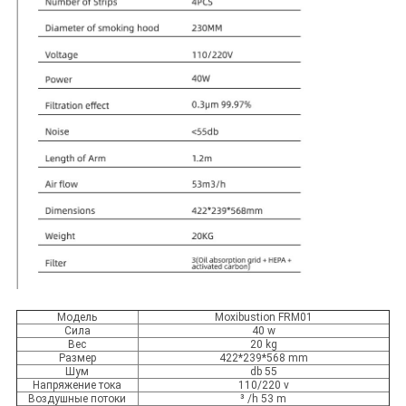
Модель
Moxibustion FRM01
Сила
40 w
Вес
20 kg
Размер
422*239*568 mm
Шум
db 55
Напряжение тока
110/220 v
Воздушные потоки
³ /h 53 m