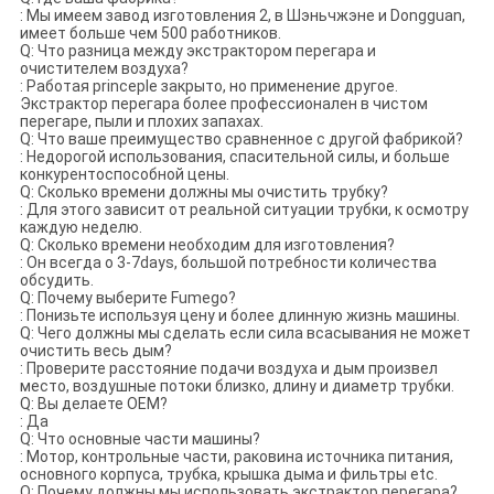
: Мы имеем завод изготовления 2, в Шэньчжэне и Dongguan,
имеет больше чем 500 работников.
Q: Что разница между экстрактором перегара и
очистителем воздуха?
: Работая princeple закрыто, но применение другое.
Экстрактор перегара более профессионален в чистом
перегаре, пыли и плохих запахах.
Q: Что ваше преимущество сравненное с другой фабрикой?
: Недорогой использования, спасительной силы, и больше
конкурентоспособной цены.
Q: Сколько времени должны мы очистить трубку?
: Для этого зависит от реальной ситуации трубки, к осмотру
каждую неделю.
Q: Сколько времени необходим для изготовления?
: Он всегда о 3-7days, большой потребности количества
обсудить.
Q: Почему выберите Fumego?
: Понизьте используя цену и более длинную жизнь машины.
Q: Чего должны мы сделать если сила всасывания не может
очистить весь дым?
: Проверите расстояние подачи воздуха и дым произвел
место, воздушные потоки близко, длину и диаметр трубки.
Q: Вы делаете OEM?
: Да
Q: Что основные части машины?
: Мотор, контрольные части, раковина источника питания,
основного корпуса, трубка, крышка дыма и фильтры etc.
Q: Почему должны мы использовать экстрактор перегара?