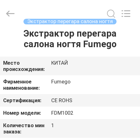
Ltd.
All
Rights
Reserved.
Developed
Экстрактор перегара салона ногтя
by
ECER
Экстрактор перегара
ДОМ
салона ногтя Fumego
ПРОДУКТЫ
Место
КИТАЙ
происхождения:
О
НАС
Фирменное
Fumego
наименование:
Сертификация:
CE ROHS
ПУТЕШЕСТВИЕ
ФАБРИКИ
Номер модели:
FDM1002
Количество мин
1
заказа:
ПРОВЕРКА