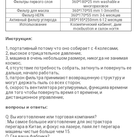
Фильтры первого слоя
360*180*25 mm washable и
многоразовое
Фильтр для масла
360*170*55 mm 1-3months
Фильтр HEPA
360*170*55 mm 3-6 месяцев
Активный фильтр углерода
385*195*250mm 6-12 месяцев
Использование
Косметический кабинет, дым
moxibustion и салон ногтя
Инструкция:
1, портативный потому что оно собирает с 4 колесами;
2, высокое отрицательное давление;
3, машина в очень небольшом размере, никогда не занимая
космос;
4, отсутствие потребность собрать, заткнуть и повернуть ее
дальше, начало работать;
5, патрон фильтра принимают возвращенную структуру и
могут держать пыль со всех сторон;
6, скорость вентилятора регулируемых, функцияа времени
для того чтобы повернуть время от времени, и
дистанционное управление;
вопросы и ответы:
Q: Вы изготовление или торговая компания?
: Мы самое большое изготовление для экстрактора
перегара в Китае, и фокус на лазере, паяя лет перегара
машины чистые больше чем 15.
Q: Где ваша фабрика?