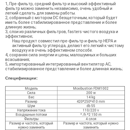
1, Пре-фильтр, средний фильтр и высокий эффективный
фильтр можно заменить независимо, очень удобный и
легкий сделать для замены работы.
2, собранный с мотором DC безщеточным, который будет
иметь более стабилизированное представление и более
длинную жизнь;
3, слои из различных фильтров, fasters чистого воздуха и
эффективное;
Наш продукт совместил пре-фильтр и фильтр HEPA и
активный фильтр углерода, делают его легкий к чистому
воздуху и в очень эффективном способе.
4, сохраняя сила энергии и цены, малошумных и больших
всасывания;
5, импортированный интегрированный вентилятор AC,
стабилизированное представление и более длинная жизнь;
Спецификации:
Модель
Moxibustion FDM1002
Сила
200 w
Вес
14 kg
Размер
420*250*410 mm
Шум
db 55
Напряжение тока
110/220 v
Воздушные потоки
³ /h *2 150 m
Фильтры
4 слоя
Размер и частота, который
Размер и частота, который нужно
нужно заменить
заменить