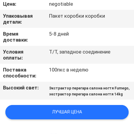
КАЧЕСТВА
Цена:
negotiable
Упаковывая
Пакет коробки коробки
СВЯЖИТЕСЬ
детали:
МЫ
Время
5-8 дней
доставки:
СПРОСИТЕ
Условия
T/T, западное соединение
оплаты:
ЦИТАТУ
Поставка
100пкс в неделю
способности:
КАРТА
Высокий свет:
,
Экстрактор перегара салона ногтя Fumego
САЙТА
экстрактор перегара салона ногтя 14kg
PRIVACY
ЛУЧШАЯ ЦЕНА
POLICY